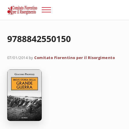
Passa al contenuto principale
Skip to after header navigation
Skip to site footer
Menu
Risorgimento Firenze
Il sito del Comitato Fiorentino per il Risorgimento.
9788842550150
07/01/2014
by
Comitato Fiorentino per il Risorgimento